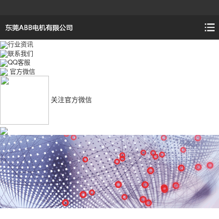
行业资讯
联系我们
QQ客服
官方微信
关注官方微信