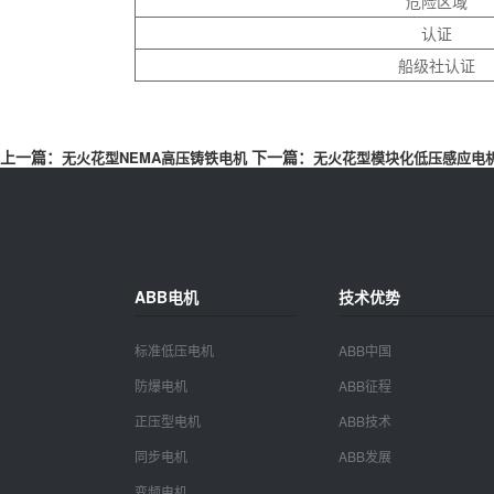
危险区域
认证
船级社认证
上一篇：
下一篇：
无火花型NEMA高压铸铁电机
无火花型模块化低压感应电
ABB电机
技术优势
标准低压电机
ABB中国
防爆电机
ABB征程
正压型电机
ABB技术
同步电机
ABB发展
变频电机