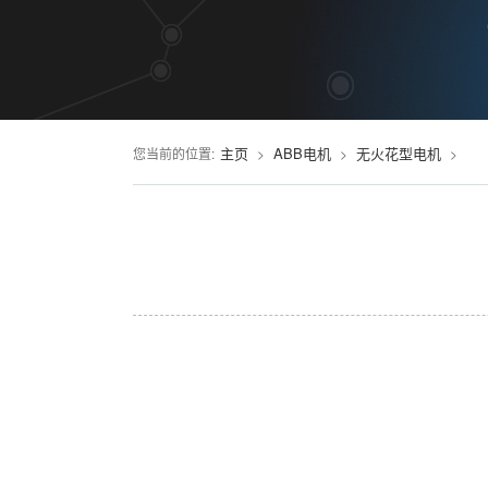
主页
ABB电机
无火花型电机
您当前的位置:
>
>
>