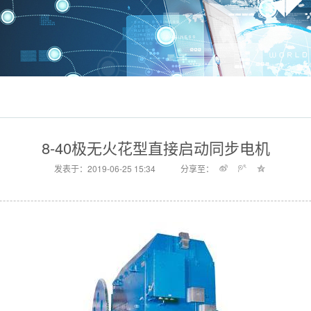
8-40极无火花型直接启动同步电机
发表于：2019-06-25 15:34
分享至：