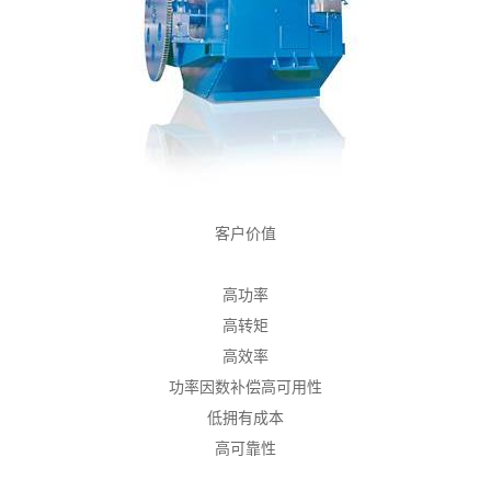
客户价值
高功率
高转矩
高效率
功率因数补偿高可用性
低拥有成本
高可靠性